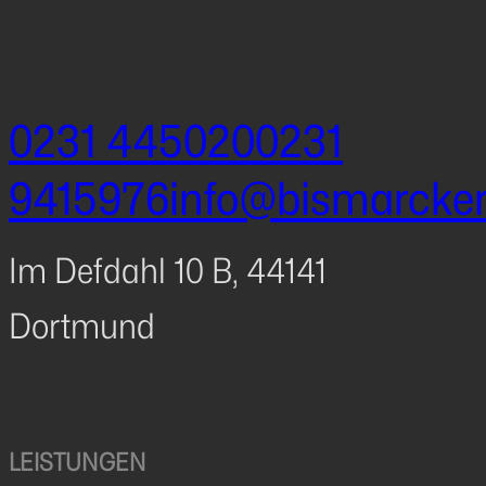
0231 445020
0231
9415976
info@bismarcke
Im Defdahl 10 B, 44141
Dortmund
LEISTUNGEN