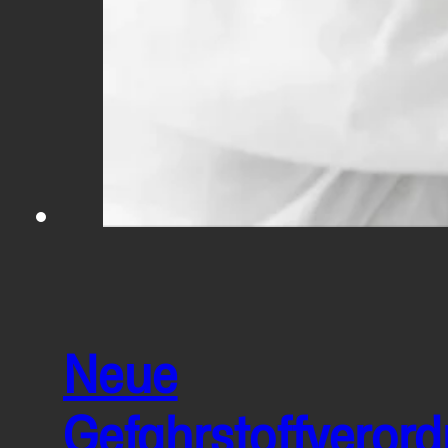
Neue
Gefahrstoffveror