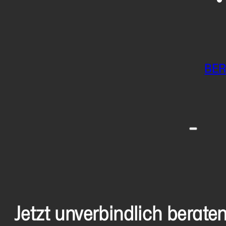
BER
Jetzt unverbindlich berate